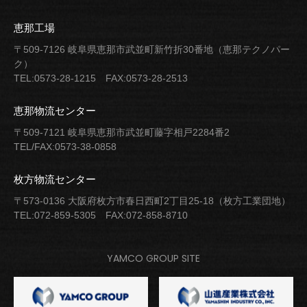
恵那工場
〒509-7126 岐阜県恵那市武並町新竹折30番地（恵那テクノパー
ク）
TEL:0573-28-1215
FAX:0573-28-2513
恵那物流センター
〒509-7121 岐阜県恵那市武並町藤字相戸2284番2
TEL/FAX:0573-38-0858
枚方物流センター
〒573-0136 大阪府枚方市春日西町2丁目25-18（枚方工業団地）
TEL:072-859-5305
FAX:072-858-8710
YAMCO GROUP SITE